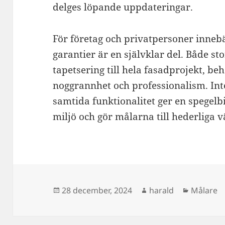
delges löpande uppdateringar.
För företag och privatpersoner innebä
garantier är en självklar del. Både st
tapetsering till hela fasadprojekt, 
noggrannhet och professionalism. Int
samtida funktionalitet ger en spegel
miljö och gör målarna till hederliga v
Postat
Författare
Kategori
28 december, 2024
harald
Målare