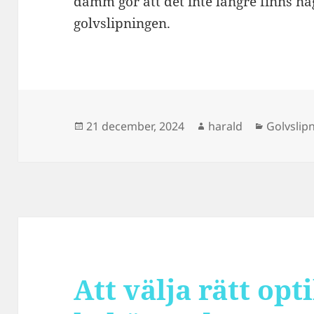
damm gör att det inte längre finns nå
golvslipningen.
Postat
Författare
Kategori
21 december, 2024
harald
Golvslip
Att välja rätt opt