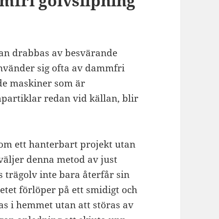
fri golvslipning
 man drabbas av besvärande
vänder sig ofta av dammfri
de maskiner som är
artiklar redan vid källan, blir
.
om ett hanterbart projekt utan
väljer denna metod av just
s trägolv inte bara återfår sin
betet förlöper på ett smidigt och
as i hemmet utan att störas av