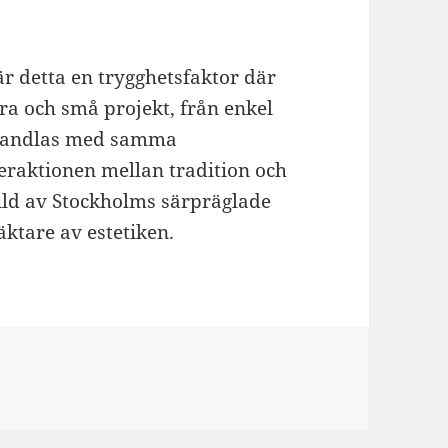
r detta en trygghetsfaktor där
ora och små projekt, från enkel
behandlas med samma
eraktionen mellan tradition och
bild av Stockholms särpräglade
äktare av estetiken.
er