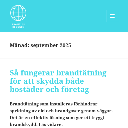
MENY
OCH
Framtidsbloggen.com
WIDGETS
Månad:
september 2025
Så fungerar brandtätning
för att skydda både
bostäder och företag
Brandtätning som installeras förhindrar
spridning av eld och brandgaser genom väggar.
Det är en effektiv lösning som ger ett tryggt
brandskydd. Läs vidare.