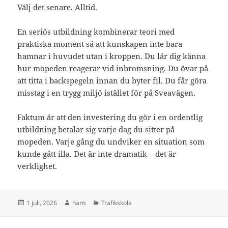
Välj det senare. Alltid.
En seriös utbildning kombinerar teori med
praktiska moment så att kunskapen inte bara
hamnar i huvudet utan i kroppen. Du lär dig känna
hur mopeden reagerar vid inbromsning. Du övar på
att titta i backspegeln innan du byter fil. Du får göra
misstag i en trygg miljö istället för på Sveavägen.
Faktum är att den investering du gör i en ordentlig
utbildning betalar sig varje dag du sitter på
mopeden. Varje gång du undviker en situation som
kunde gått illa. Det är inte dramatik – det är
verklighet.
Postat
Författare
Kategorier
1 juli, 2026
hans
Trafikskola