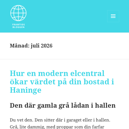
MENY
OCH
Framtidsbloggen.com
WIDGETS
Månad:
juli 2026
Hur en modern elcentral
ökar värdet på din bostad i
Haninge
Den där gamla grå lådan i hallen
Du vet den. Den sitter där i garaget eller i hallen.
Grå, lite dammig, med proppar som din farfar