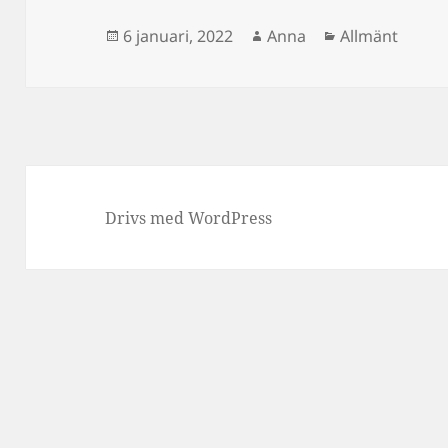
Postat
Författare
Kategorier
6 januari, 2022
Anna
Allmänt
Drivs med WordPress