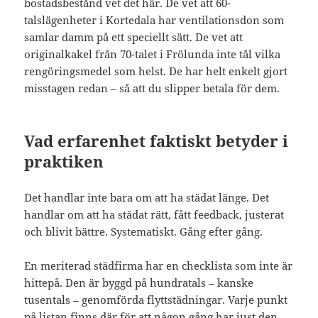
bostadsbestånd vet det här. De vet att 60-
talslägenheter i Kortedala har ventilationsdon som
samlar damm på ett speciellt sätt. De vet att
originalkakel från 70-talet i Frölunda inte tål vilka
rengöringsmedel som helst. De har helt enkelt gjort
misstagen redan – så att du slipper betala för dem.
Vad erfarenhet faktiskt betyder i
praktiken
Det handlar inte bara om att ha städat länge. Det
handlar om att ha städat rätt, fått feedback, justerat
och blivit bättre. Systematiskt. Gång efter gång.
En meriterad städfirma har en checklista som inte är
hittepå. Den är byggd på hundratals – kanske
tusentals – genomförda flyttstädningar. Varje punkt
på listan finns där för att någon gång har just den