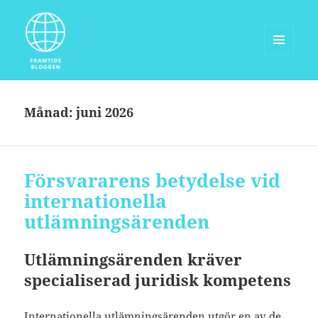
MENY
OCH
Framtidsbloggen.com
WIDGETS
Månad:
juni 2026
Försvararens betydelse vid
internationella
utlämningsärenden
Utlämningsärenden kräver
specialiserad juridisk kompetens
Internationella utlämningsärenden utgör en av de