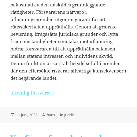
bekostnad av den enskildes grundläggande
rättigheter. Försvararens närvaro i
utlämningsärenden utgör en garanti för att
rättssäkerheten upprätthålls. Genom att granska
bevisning, ifrågasätta juridiska grunder och lyfta
fram omständigheter som talar mot utlämning
bidrar försvararen till att upprätthålla balansen
mellan statens intressen och individens skydd.
Denna funktion är särskilt betydelsefull i ärenden
där den eftersökte riskerar allvarliga konsekvenser i
det begärande landet.
offentlig försvarare
Postat
Författare
Kategorier
11 juni, 2026
hans
Juridik