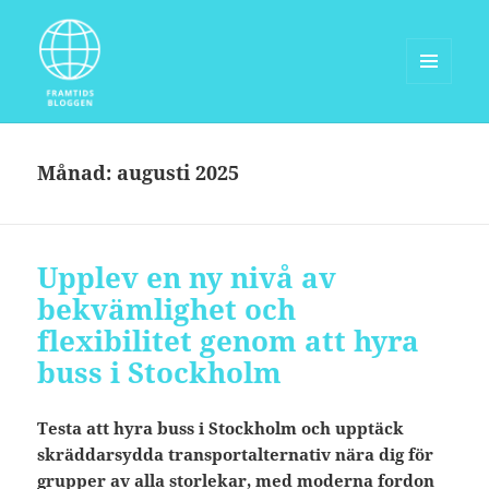
MENY
OCH
Framtidsbloggen.com
WIDGETS
Månad:
augusti 2025
Upplev en ny nivå av
bekvämlighet och
flexibilitet genom att hyra
buss i Stockholm
Testa att hyra buss i Stockholm och upptäck
skräddarsydda transportalternativ nära dig för
grupper av alla storlekar, med moderna fordon