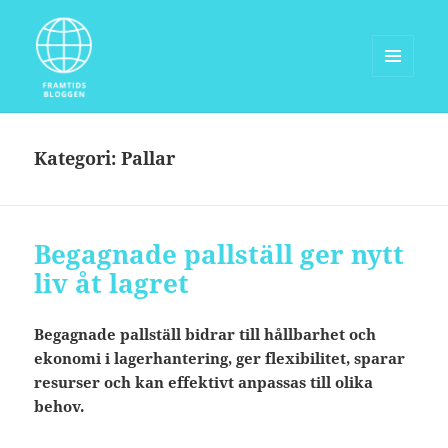
MENY
OCH
Framtidsbloggen.com
WIDGETS
Kategori:
Pallar
Begagnade pallställ ger nytt
liv åt lagret
Begagnade pallställ bidrar till hållbarhet och
ekonomi i lagerhantering, ger flexibilitet, sparar
resurser och kan effektivt anpassas till olika
behov.