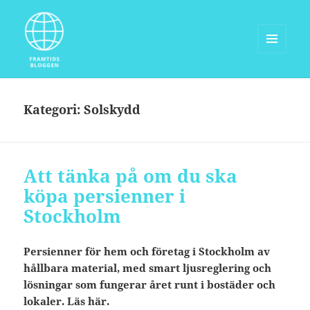
MENY
OCH
Framtidsbloggen.com
WIDGETS
Kategori:
Solskydd
Att tänka på om du ska
köpa persienner i
Stockholm
Persienner för hem och företag i Stockholm av
hållbara material, med smart ljusreglering och
lösningar som fungerar året runt i bostäder och
lokaler. Läs här.