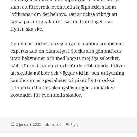
samt att förbereda eventuella hjälpmedel såsom
lyftkranar om det behövs. Det är också viktigt att
tänka på andra faktorer, såsom trafikläget, när
flytten ska ske.
Genom att förbereda sig noga och anlita kompetent
expertis kan en pianoflytt i Stockholm genomföras
utan bekymmer och med högsta möjliga säkerhet,
både för instrumentet och för de inblandade. Utöver
att skydda möbler och väggar vid in- och utflyttning
kan de som är specialister på pianoflyttar också
tillhandahålla försäkringslösningar som täcker
kostnader för eventuella skador.
Postat
Författare
Kategorier
2 januari, 2025
harald
Flytt
Inläggsnavigering