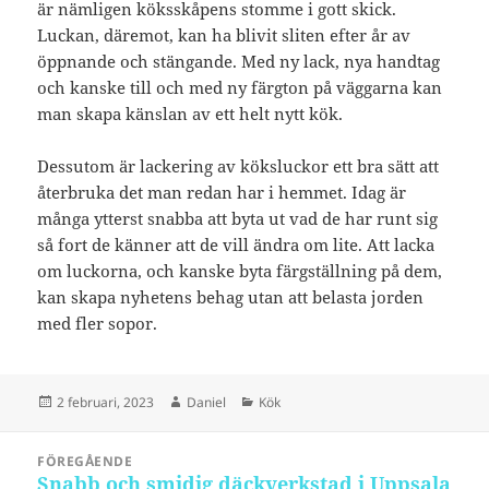
är nämligen köksskåpens stomme i gott skick.
Luckan, däremot, kan ha blivit sliten efter år av
öppnande och stängande. Med ny lack, nya handtag
och kanske till och med ny färgton på väggarna kan
man skapa känslan av ett helt nytt kök.
Dessutom är lackering av köksluckor ett bra sätt att
återbruka det man redan har i hemmet. Idag är
många ytterst snabba att byta ut vad de har runt sig
så fort de känner att de vill ändra om lite. Att lacka
om luckorna, och kanske byta färgställning på dem,
kan skapa nyhetens behag utan att belasta jorden
med fler sopor.
Postat
Författare
Kategorier
2 februari, 2023
Daniel
Kök
Inläggsnavigering
FÖREGÅENDE
Snabb och smidig däckverkstad i Uppsala
Föregående