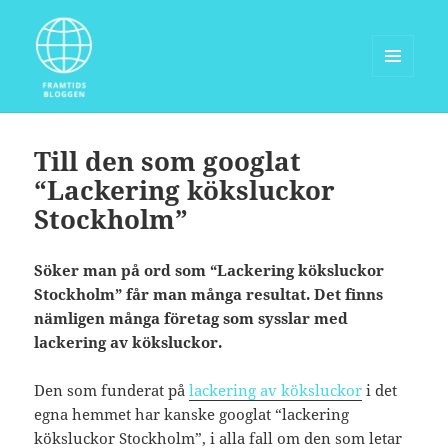
MENY
OCH
Framtidsbloggen.com
WIDGETS
Till den som googlat
“Lackering köksluckor
Stockholm”
Söker man på ord som “Lackering köksluckor
Stockholm” får man många resultat. Det finns
nämligen många företag som sysslar med
lackering av köksluckor.
Den som funderat på
lackering av köksluckor
i det
egna hemmet har kanske googlat “lackering
köksluckor Stockholm”, i alla fall om den som letar