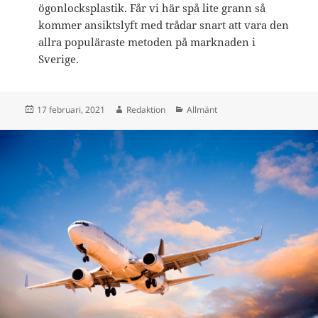
ögonlocksplastik. Får vi här spå lite grann så
kommer ansiktslyft med trådar snart att vara den
allra populäraste metoden på marknaden i
Sverige.
Postat
Författare
Kategorier
17 februari, 2021
Redaktion
Allmänt