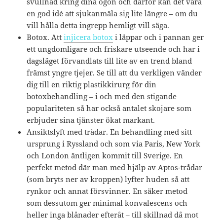
svullnad kring dina ögon och därför kan det vara
en god idé att sjukanmäla sig lite längre – om du
vill hålla detta ingrepp hemligt vill säga.
Botox. Att
injicera botox
i läppar och i pannan ger
ett ungdomligare och friskare utseende och har i
dagsläget förvandlats till lite av en trend bland
främst yngre tjejer. Se till att du verkligen vänder
dig till en riktig plastikkirurg för din
botoxbehandling – i och med den stigande
populariteten så har också antalet skojare som
erbjuder sina tjänster ökat markant.
Ansiktslyft med trådar. En behandling med sitt
ursprung i Ryssland och som via Paris, New York
och London äntligen kommit till Sverige. En
perfekt metod där man med hjälp av Aptos-trådar
(som bryts ner av kroppen) lyfter huden så att
rynkor och annat försvinner. En säker metod
som dessutom ger minimal konvalescens och
heller inga blånader efteråt – till skillnad då mot