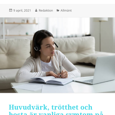
Postat
Författare
Kategorier
9 april, 2021
Redaktion
Allmänt
Huvudvärk, trötthet och
hosta är vanliga symtom på