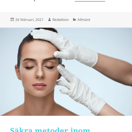
Postat
Författare
Kategorier
26 februari, 2021
Redaktion
Allmänt
Säkra metoder inom