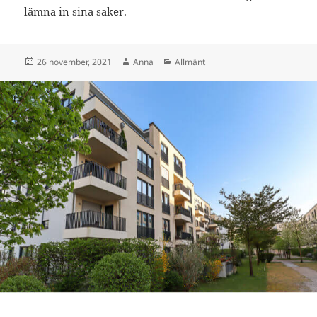
lämna in sina saker.
Postat
Författare
Kategorier
26 november, 2021
Anna
Allmänt