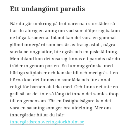
Ett undangömt paradis
När du går omkring på trottoarerna i storstäder så
har du aldrig en aning om vad som döljer sig bakom
de höga fasaderna. Ibland kan det vara en gammal
glömd innergård som består av trasig asfalt, några
sneda betongplattor, lite ogräs och en piskställning.
Men ibland kan det visa sig finnas ett paradis när du
träder in genom porten. En lummig grönska med
härliga sittplatser och kanske till och med gräs. I en
hörna kan det finnas en sandlåda och lite annat
roligt för barnen att leka med. Och finns det inte en
grill så tar det inte så lång tid innan det samlas ihop
till en gemensam. För en fastighetsägare kan det
vara en satsning som ger bra utdelning. Mer om
innergårdar hittar du här:
innergårdsrenoveringstockholm.se