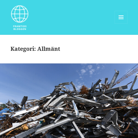
MENY
OCH
Framtidsbloggen.com
WIDGETS
Kategori:
Allmänt