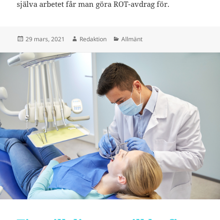
själva arbetet får man göra ROT-avdrag för.
Postat
Författare
Kategorier
29 mars, 2021
Redaktion
Allmänt